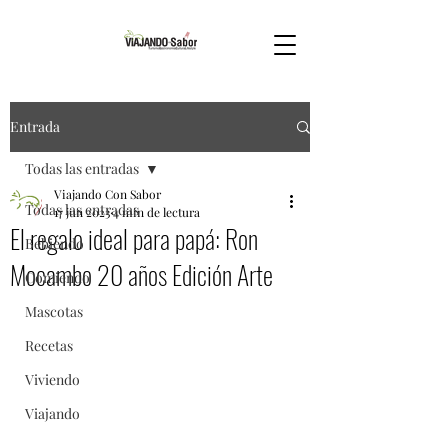
Entrada
Todas las entradas
Viajando Con Sabor
Todas las entradas
17 jun 2023
4 min de lectura
El regalo ideal para papá: Ron
Bebiendo
Mocambo 20 años Edición Arte
Comiendo
Mascotas
Recetas
Viviendo
Viajando