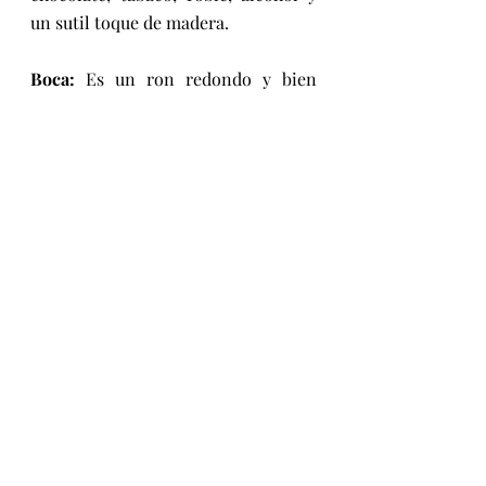
un sutil toque de madera. 
Boca:
 Es un ron redondo y bien 
estructurado, que brinda una 
explosión de sabor en el paladar 
medio. Alta calidad de ron con 
sabores ricos, balanceados, 
refrescantes y vivos. Auténtico en su 
estilo. 
MÁS PREMIOS
Además de su exquisito sabor, Ron 
Mocambo 20 años Edición de Arte, 
presenta en cada botella una obra 
de arte única, con registro de 