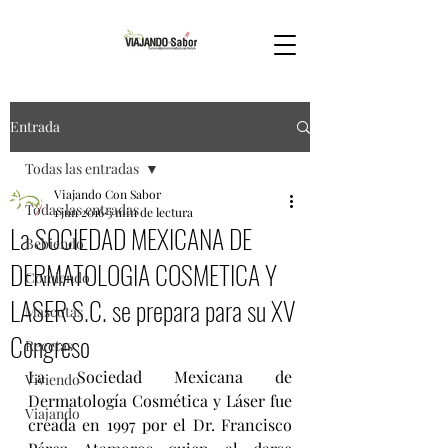
Entrada
Todas las entradas
Viajando Con Sabor
Todas las entradas
1 jun 2016
3 min de lectura
La SOCIEDAD MEXICANA DE
Bebiendo
DERMATOLOGIA COSMETICA Y
Comiendo
LASER S.C. se prepara para su XV
Mascotas
Congreso
Recetas
La Sociedad Mexicana de 
Viviendo
Dermatología Cosmética y Láser fue 
Viajando
creada en 1997 por el Dr. Francisco 