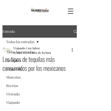
Entrada
Todas las entradas
Viajando Con Sabor
Todas las entradas
15 sept 2022
2 min de lectura
Los tipos de tequilas más
Bebiendo
consumidos por los mexicanos
Comiendo
Mascotas
Recetas
Viviendo
Viajando