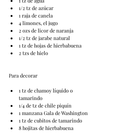
1 tz de agua
1/2 tz de azúcar
1 raja de canela
4 limones, el jugo
2 ozs de licor de naranja
1/2 tz de jarabe natural
1 tz de hojas de hierbabuena
2 tzs de hielo
Para decorar
1 tz de chamoy líquido o 
tamarindo
1/4 de tz de chile piquín
1 manzana Gala de Washington
1 tz de cubitos de tamarindo
8 hojitas de hierbabuena