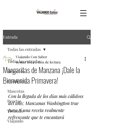
Entrada
Todas las entradas
Viajando Con Sabor
Todas las entradas
19 mar 2024
2 min de lectura
Margaritas de Manzana ¡Dale la
Bebiendo
Bienvenida Primavera!
Comiendo
Mascotas
Con la llegada de los días más cálidoss 
Recetas
del año; Manzanas Washington trae 
para ti una receta realmente 
Viviendo
refrescante que te encantará
Viajando