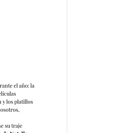
ante el año: la 
lículas 
 los platillos 
nosotros, 
e su traje 