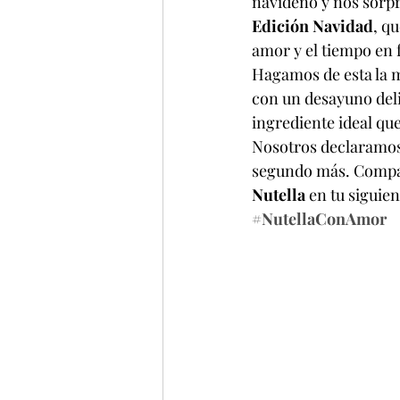
navideño y nos sorpr
Edición Navidad
, q
amor y el tiempo en 
Hagamos de esta la me
con un desayuno del
ingrediente ideal que
Nosotros declaramos
segundo más. Compart
Nutella 
en tu siguien
#NutellaConAmor