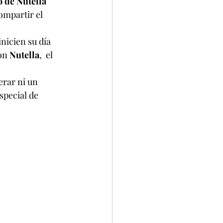
 de Nutella 
ompartir el 
nicien su día 
on 
Nutella
,  el 
rar ni un 
special de 