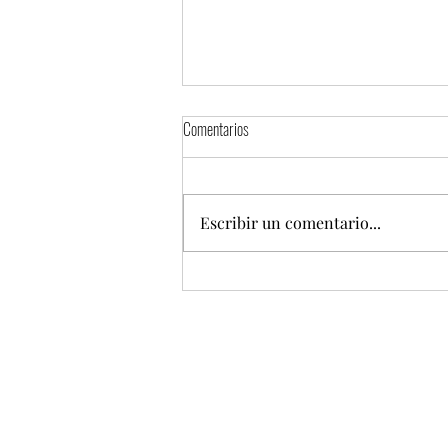
Comentarios
Escribir un comentario...
Torta Fest 2026 presentará una mega
torta de 100 metros