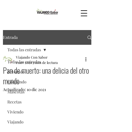
Entrada
Todas las entradas
Viajando Con Sabor
Todas las entradas
1 nov 2021
3 min de lectura
Pan de muerto: una delicia del otro
Bebiendo
mundo
Comiendo
Actualizado:
10 dic 2021
Mascotas
Recetas
Viviendo
Viajando