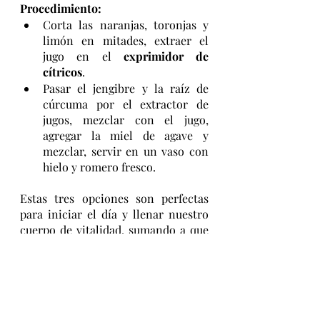
Procedimiento:
Corta las naranjas, toronjas y 
limón en mitades, extraer el 
jugo en el 
exprimidor de 
cítricos
.
Pasar el jengibre y la raíz de 
cúrcuma por el extractor de 
jugos, mezclar con el jugo, 
agregar la miel de agave y 
mezclar, servir en un vaso con 
hielo y romero fresco.
Estas tres opciones son perfectas 
para iniciar el día y llenar nuestro 
cuerpo de vitalidad, sumando a que 
gracias a sus ingredientes naturales 
aportan las vitaminas y minerales 
que hacen la combinación perfecta 
para reforzar las defensas. 