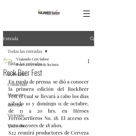
Entrada
Todas las entradas
Viajando Con Sabor
Todas las entradas
8 oct 2015
1 min de lectura
Rock Beer Fest
Bebiendo
En rueda de prensa  se dió a conocer 
Comiendo
la primera edición del RockBeer 
Mascotas
Fest el cual se llevará a cabo los días 
sábado 10 y domingo 11 de octubre, 
Recetas
de 11 a 20 hrs. en Héroes 
Viviendo
Ferrocarrileros No. 18. El acceso es 
para mayores de 18 años.
Viajando
S22 reunirá productores de Cerveza 