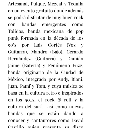
Artesanal, Pulque, Mezcal y Tequila 
en un evento gratuito donde además 
se podrá disfrutar de muy buen rock 
con bandas emergentes como 
Tolidos, banda mexicana de pop 
punk formada en la década de los 
90’s por Luis Cortés (Voz y 
Guitarra), Mandro (Bajo), Gerardo 
Hernández (Guitarra) y Damián 
Jaime (Batería) y Fenómeno Fuzz, 
banda originaria de la Ciudad de 
México, integrada por Andy, Biani, 
Juan, Pamf y Tom, y cuya música se 
basa en la cultura retro e inspirados 
en los 50..s, el rock & roll y la 
cultura del surf.  así como nuevas 
bandas que se están dando a 
conocer y cantautores como David 
Castillo quien presenta su disco 