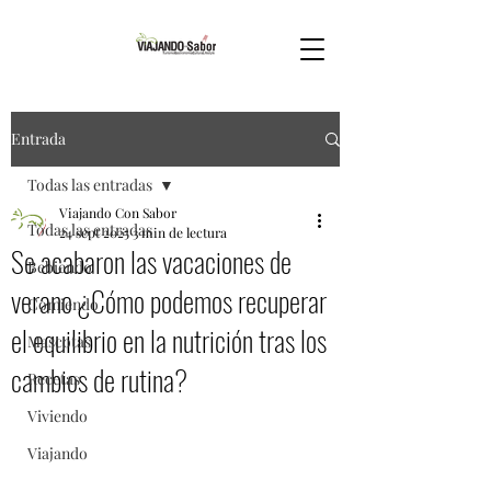
Entrada
Todas las entradas
Viajando Con Sabor
Todas las entradas
24 sept 2025
3 min de lectura
Se acabaron las vacaciones de
Bebiendo
verano ¿Cómo podemos recuperar
Comiendo
el equilibrio en la nutrición tras los
Mascotas
cambios de rutina?
Recetas
Viviendo
Viajando