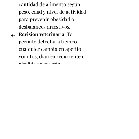
cantidad de alimento según 
peso, edad y nivel de actividad 
para prevenir obesidad o 
desbalances digestivos.
Revisión veterinaria: 
Te 
permite detectar a tiempo 
cualquier cambio en apetito, 
vómitos, diarrea recurrente o 
pérdida de energía.
Rutina emocional y física: 
Darles espacios de juego y 
descanso estables; el estrés 
también impacta en su salud 
intestinal.
Con estas medidas, y el apoyo de 
una nutrición de calidad como 
Science Diet
, la transición post-
verano puede ser más sencilla, 
garantizando que las mascotas 