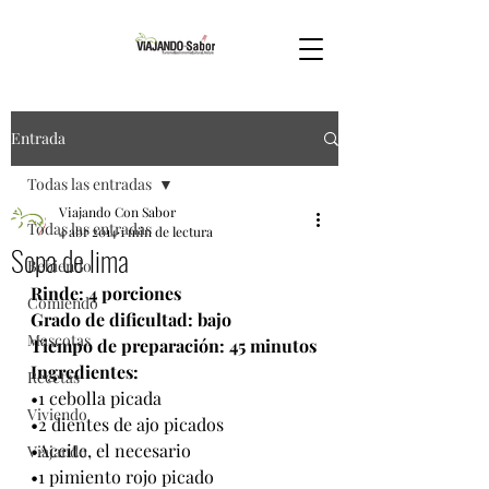
Entrada
Todas las entradas
Viajando Con Sabor
Todas las entradas
4 abr 2014
1 min de lectura
Sopa de lima
Bebiendo
Rinde: 4 porciones
Comiendo
Grado de dificultad: bajo
Mascotas
Tiempo de preparación: 45 minutos
Ingredientes:
Recetas
•1 cebolla picada
Viviendo
•2 dientes de ajo picados
•Aceite, el necesario
Viajando
•1 pimiento rojo picado