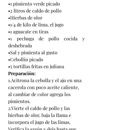
•1 pimiento verde picado
•2 litros de caldo de pollo
•Hierbas de olor
•1/4 de kilo de lima, el jugo
•1 aguacate en tiras
•1 pechuga de pollo cocida y 
deshebrada
•Sal y pimienta al gusto
•Cebollín picado
•5 tortillas fritas en juliana
Preparación:
1.Acitrona la cebolla y el ajo en una 
cacerola con poco aceite caliente, 
al cambiar de color agrega los 
pimientos. 
2.Vierte el caldo de pollo y las 
hierbas de olor, baja la flama e 
incorpora el jugo de las limas. 
Verifica la sazón y deja hasta que 