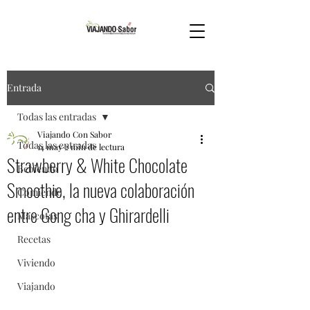
Entrada
Todas las entradas
Viajando Con Sabor
Todas las entradas
14 may
2 min de lectura
Strawberry & White Chocolate
Bebiendo
Smoothie, la nueva colaboración
Comiendo
entre Gong cha y Ghirardelli
Mascotas
Recetas
Viviendo
Viajando