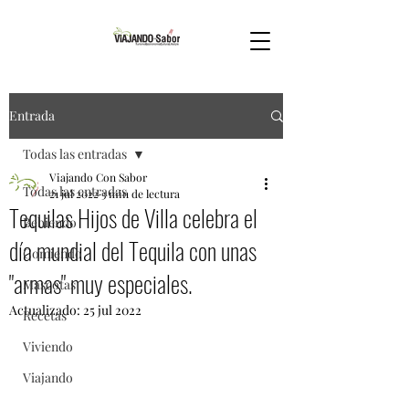
Entrada
Todas las entradas
Viajando Con Sabor
Todas las entradas
21 jul 2022
3 min de lectura
Tequilas Hijos de Villa celebra el
Bebiendo
día mundial del Tequila con unas
Comiendo
"armas" muy especiales.
Mascotas
Actualizado:
25 jul 2022
Recetas
Viviendo
Viajando