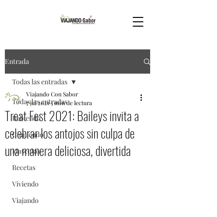
Entrada
Todas las entradas
Viajando Con Sabor
Todas las entradas
7 jul 2021
3 min de lectura
Treat Fest 2021: Baileys invita a
Bebiendo
celebrar los antojos sin culpa de
Comiendo
una manera deliciosa, divertida
Mascotas
Recetas
Viviendo
Viajando