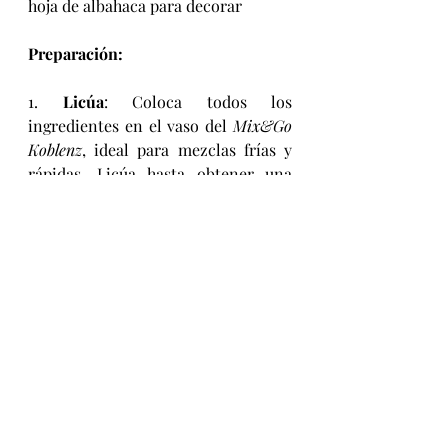
hoja de albahaca para decorar
Preparación:
1. 
Licúa
: Coloca todos los 
ingredientes en el vaso del 
Mix&Go 
Koblenz
, ideal para mezclas frías y 
rápidas. Licúa hasta obtener una 
mezcla suave y uniforme.
2. 
Sirve
: Vierte la bebida en un vaso 
previamente enfriado. Puedes 
colarla si prefieres una textura más 
ligera.
3. 
Decora
: Añade una rodaja de 
pitaya o lima en el borde del vaso y 
una hojita de albahaca para un toque 
fresco y aromático.
Tip gourmet
: Si quieres elevar aún 