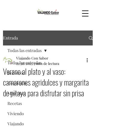
Entrada
Todas las entradas
Viajando Con Sabor
Todas las entradas
22 jul 2025
3 min de lectura
Verano al plato y al vaso:
Bebiendo
camarones agridulces y margarita
Comiendo
de pitaya para disfrutar sin prisa
Mascotas
Recetas
Viviendo
Viajando