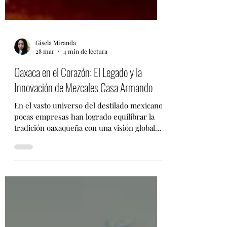
Gisela Miranda
28 mar
4 min de lectura
Oaxaca en el Corazón: El Legado y la
Innovación de Mezcales Casa Armando
En el vasto universo del destilado mexicano,
pocas empresas han logrado equilibrar la
tradición oaxaqueña con una visión global
tan clara como Mezcales Casa Armando . En
una reciente charla con Gabriela Martínez ,
vocera de la compañía, exploramos el
panorama actual de la industria y la cuidada
curaduría de sus tres marcas insignia:
Zignum, El Recuerdo y Señorío. Desde su