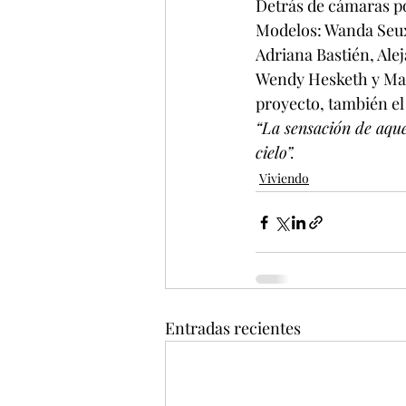
Detrás de cámaras p
Modelos: Wanda Seux
Adriana Bastién, Ale
Wendy Hesketh y Marc
proyecto, también el
“La sensación de aque
cielo”.
Viviendo
Entradas recientes