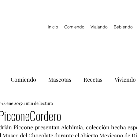
Inicio
Comiendo
Viajando
Bebiendo
Comiendo
Mascotas
Recetas
Viviendo
r
18 ene 2015
1 min de lectura
 PicconeCordero
drián Piccone presentan Alchimia, colección hecha espe
el Museo del Chocolate durante el Abierto Mexicano de D