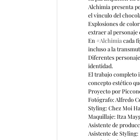
Alchimia presenta per
el vínculo del chocol
Explosiones de color
extraer al personaje
En 
#Alchimia
 cada f
incluso a la transmut
Diferentes personaje
identidad.
El trabajo completo 
concepto estético que
Proyecto por Picco
Fotógrafo: Alfredo 
Styling: Chez Moi Hai
Maquillaje: Itza May
Asistente de producc
Asistente de Styling: