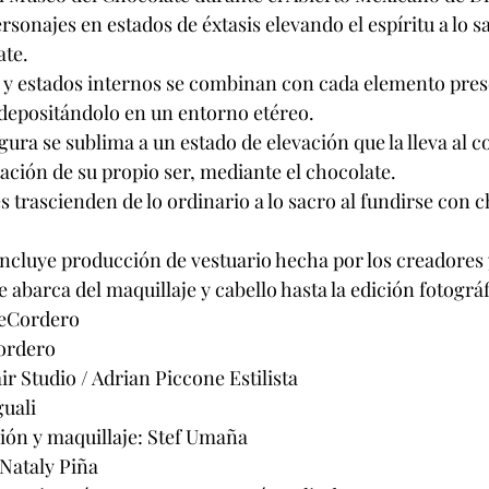
sonajes en estados de éxtasis elevando el espíritu a lo s
ate.
 y estados internos se combinan con cada elemento pres
 depositándolo en un entorno etéreo.
igura se sublima a un estado de elevación que la lleva al c
ación de su propio ser, mediante el chocolate.
s trascienden de lo ordinario a lo sacro al fundirse con 
incluye producción de vestuario hecha por los creadores 
 abarca del maquillaje y cabello hasta la edición fotográf
neCordero
Cordero
r Studio / Adrian Piccone Estilista
guali
ión y maquillaje: Stef Umaña
 Nataly Piña