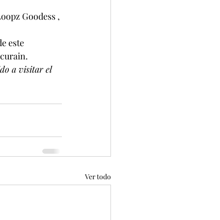
Loopz Goodess , 
e este 
scurain.
o a visitar el 
Ver todo