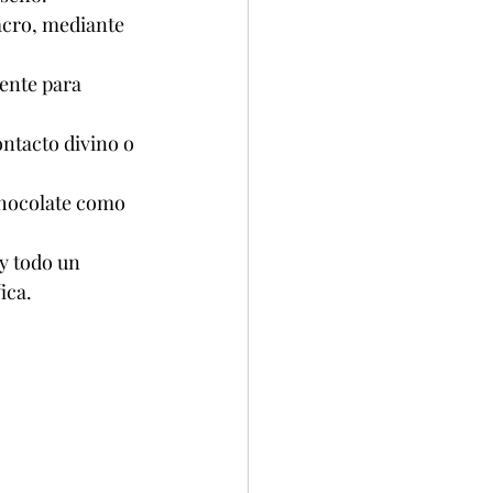
acro, mediante 
ente para 
ontacto divino o 
chocolate como 
y todo un 
ica.