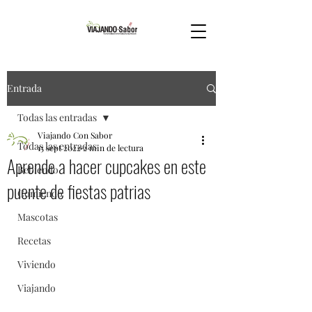
Entrada
Todas las entradas
Viajando Con Sabor
Todas las entradas
15 sept 2022
2 min de lectura
Aprende a hacer cupcakes en este
Bebiendo
puente de fiestas patrias
Comiendo
Mascotas
Recetas
Viviendo
Viajando