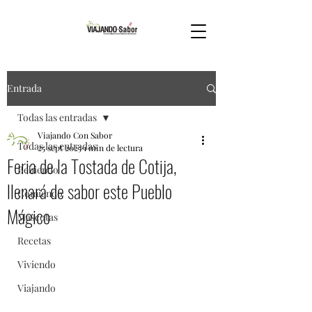
Entrada
Todas las entradas
Viajando Con Sabor
Todas las entradas
25 sept 2025
1 min de lectura
Feria de la Tostada de Cotija,
Bebiendo
llenará de sabor este Pueblo
Comiendo
Mágico
Mascotas
Recetas
Viviendo
Viajando