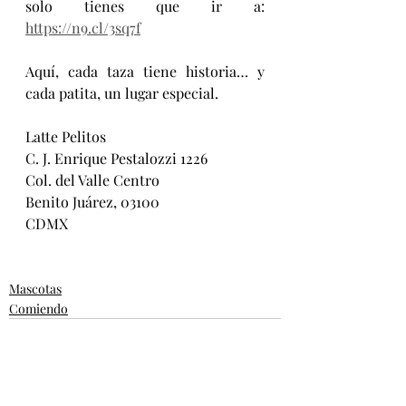
solo tienes que ir a: 
https://n9.cl/3sq7f
Aquí, cada taza tiene historia… y 
cada patita, un lugar especial.
Latte Pelitos
C. J. Enrique Pestalozzi 1226
Col. del Valle Centro
Benito Juárez, 03100
CDMX
Mascotas
Comiendo