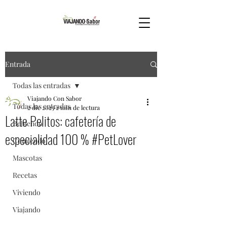
Entrada
Todas las entradas
Viajando Con Sabor
Todas las entradas
2 dic 2025
2 min de lectura
Latte Pelitos: cafetería de
Bebiendo
especialidad 100 % #PetLover
Comiendo
Mascotas
Recetas
Viviendo
Viajando