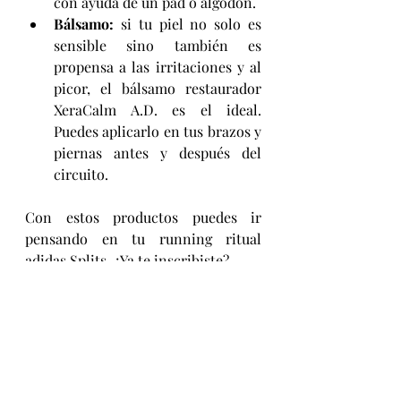
con ayuda de un pad o algodón.
Bálsamo:
 si tu piel no solo es 
sensible sino también es 
propensa a las irritaciones y al 
picor, el bálsamo restaurador 
XeraCalm A.D. es el ideal. 
Puedes aplicarlo en tus brazos y 
piernas antes y después del 
circuito.
Con estos productos puedes ir 
pensando en tu running ritual 
adidas Splits. ¿Ya te inscribiste?
No hay pretextos para que te sumes 
al circuito 12K! Ya queremos volver a 
correr contigo.
El costo por inscripción es de 
$590.00 y te podrás inscribir en la 