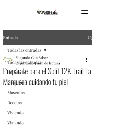
Entrada
Todas las entradas
Viajando Con Sabor
Todas las entradas
23 jun 2022
3 min de lectura
Prepárate para el Split 12K Trail La
Bebiendo
Marquesa cuidando tu piel
Comiendo
Mascotas
Recetas
Viviendo
Viajando