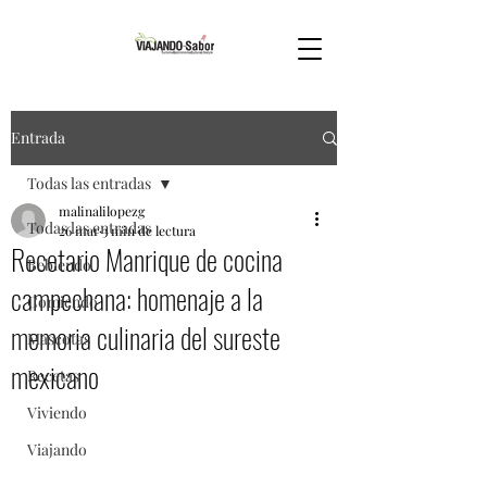
Entrada
Todas las entradas
malinalilopezg
Todas las entradas
26 mar
3 min de lectura
Recetario Manrique de cocina
Bebiendo
campechana: homenaje a la
Comiendo
memoria culinaria del sureste
Mascotas
mexicano
Recetas
Viviendo
Viajando