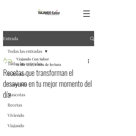
Entrada
Todas las entradas
Viajando Con Sabor
Todas las entradas
12 dic 2025
2 min de lectura
Recetas que transforman el
Bebiendo
desayuno en tu mejor momento del
Comiendo
día
Mascotas
Recetas
Viviendo
Viajando