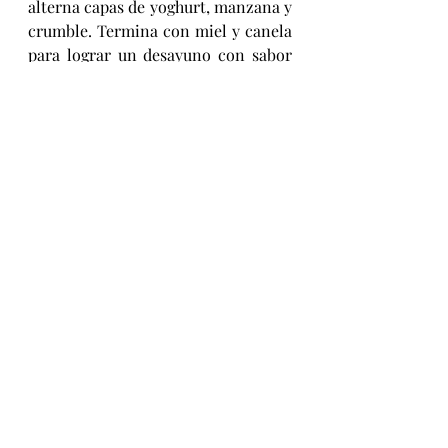
alterna capas de yoghurt, manzana y 
crumble. Termina con miel y canela 
para lograr un desayuno con sabor 
delicioso, listo en menos de cinco 
minutos.
Más que recetas, estas ideas 
muestran lo versátil que puede ser 
un yoghurt como Danone Frutas 
Selectas que aporta cremosidad, 
sabor y ese toque frutal que facilita 
la preparación de desayunos 
completos y deliciosos para 
cualquier estilo de vida. Ya sea para 
quienes desayunan con prisa o 
quienes disfrutan cocinar estas 
recetas son una invitación a volver 
cada mañana un momento especial.
recetas
desayuno
yoghurt