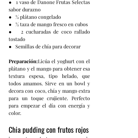
●   1 vaso de Danone Frutas Selectas 
sabor durazno
●   ½ plátano congelado
●   ½ taza de mango fresco en cubos
●   2 cucharadas de coco rallado 
tostado
●   Semillas de chía para decorar
Preparación:
Licúa el yoghurt con el 
plátano y el mango para obtener esa 
textura espesa, tipo helado, que 
todos amamos. Sirve en un bowl y 
decora con coco, chía y mango extra 
para un toque crujiente. Perfecto 
para empezar el día con energía y 
color.
Chia pudding con frutos rojos