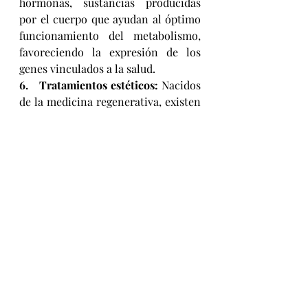
hormonas, sustancias producidas 
por el cuerpo que ayudan al óptimo 
funcionamiento del metabolismo, 
favoreciendo la expresión de los 
genes vinculados a la salud.  
6.   
Tratamientos estéticos:
 Nacidos 
de la medicina regenerativa, existen 
procedimientos no invasivos que 
promueven la producción de 
colágeno y elastina, proteínas que 
mantienen su estructura y firmeza; 
así como biomoléculas que ayudan a 
conservar su humedad y volumen, 
además de mitigar los signos del 
envejecimiento.
“Cada mujer y madre es diferente, 
no todas requerirán de la totalidad 
de los tratamientos, sin embargo, 
qué mejor regalo para ella que 