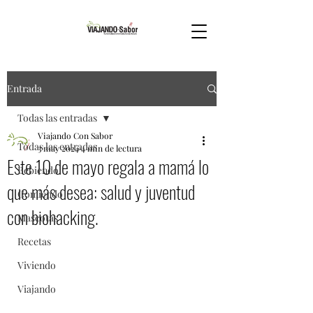
Entrada
Todas las entradas
Viajando Con Sabor
Todas las entradas
3 may 2024
4 min de lectura
Este 10 de mayo regala a mamá lo
Bebiendo
que más desea: salud y juventud
Comiendo
con biohacking.
Mascotas
Recetas
Viviendo
Viajando