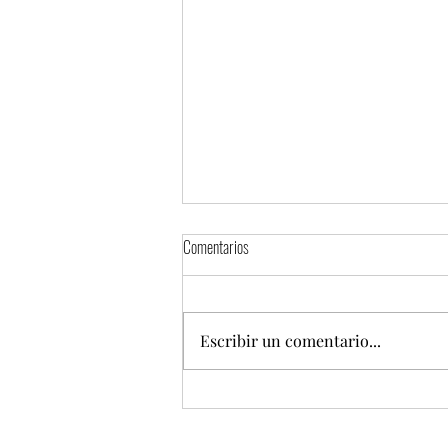
Comentarios
Escribir un comentario...
Campeche celebrará el Primer Festival
Internacional Pirata y Ron