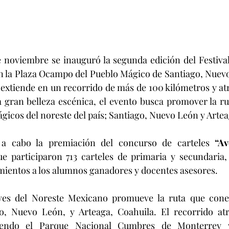
noviembre se inauguró la segunda edición del Festival 
n la Plaza Ocampo del Pueblo Mágico de Santiago, Nuevo
 extiende en un recorrido de más de 100 kilómetros y atr
gran belleza escénica, el evento busca promover la rut
gicos del noreste del país; Santiago, Nuevo León y Artea
 a cabo la premiación del concurso de carteles 
“Av
ue participaron 713 carteles de primaria y secundaria, 
mientos a los alumnos ganadores y docentes asesores.
Aves del Noreste Mexicano promueve la ruta que conec
, Nuevo León, y Arteaga, Coahuila. El recorrido atra
uyendo el Parque Nacional Cumbres de Monterrey y