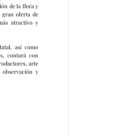
n de la flora y 
gran oferta de 
ás atractivo y 
atal, así como 
s, contará con 
roductores, arte 
 observación y 