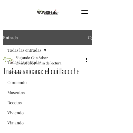
Entrada
Todas las entradas
Viajando Con Sabor
Todas las entradas
29 sept 2023
3 min de lectura
Trufa mexicana: el cuitlacoche
Bebiendo
Comiendo
Mascotas
Recetas
Viviendo
Viajando