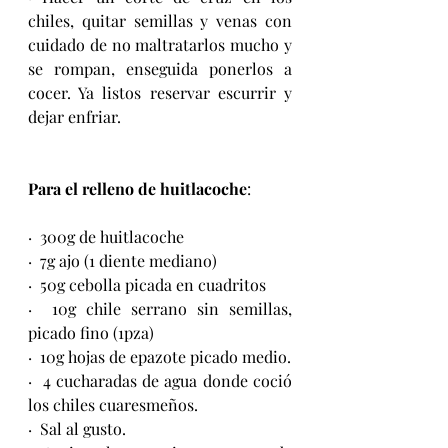
chiles, quitar semillas y venas con 
cuidado de no maltratarlos mucho y 
se rompan, enseguida ponerlos a 
cocer. Ya listos reservar escurrir y 
dejar enfriar.
Para el relleno de huitlacoche
:
·  300g de huitlacoche
·  7g ajo (1 diente mediano)
·  50g cebolla picada en cuadritos
·  10g chile serrano sin semillas, 
picado fino (1pza)
·  10g hojas de epazote picado medio.
·  4 cucharadas de agua donde coció 
los chiles cuaresmeños.
·  Sal al gusto.