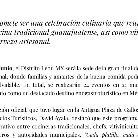
omete ser una celebración culinaria que reun
cina tradicional guanajuatense, así como vi
erveza artesanal.
junio
, el Distrito León MX será la sede de la gran final de
nal,
 donde familias y amantes de la buena comida podrá
lvidable. En total, se realizarán 24 eventos en 21 mun
ato como un destacado destino enogastroturístico en Mé
ón oficial, que tuvo lugar en la Antigua Plaza de Gallos
tos Turísticos, David Ayala, destacó que este programa 
ativo entre cocineras tradicionales, chefs, vitivinicult
eros y autoridades municipales. 
“Cada platillo, cada