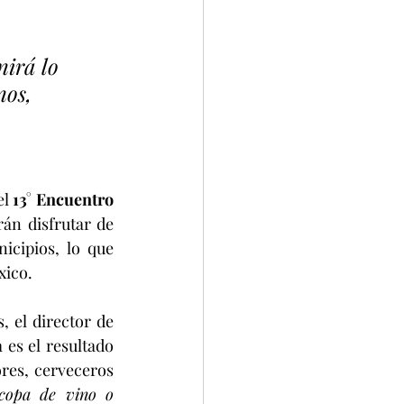
irá lo 
nos, 
l 
13° Encuentro 
n disfrutar de 
icipios, lo que 
xico.
, el director de 
es el resultado 
ores, cerveceros 
 copa de vino o 