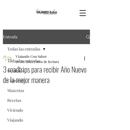
Entrada
Todas las entradas
Viajando Con Sabor
Todas las entradas
28 dic 2022
7 min de lectura
3 roadtrips para recibir Año Nuevo
Bebiendo
de la mejor manera
Comiendo
Mascotas
Recetas
Viviendo
Viajando