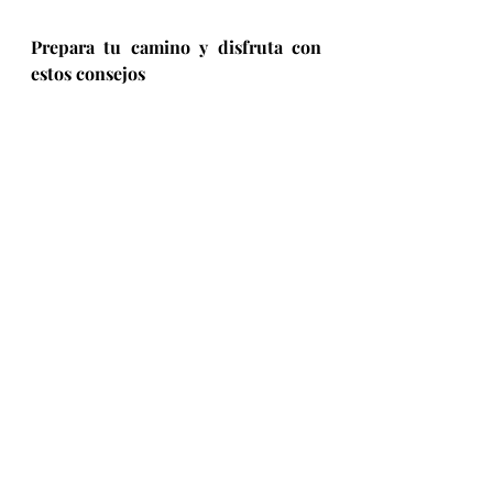
Prepara tu camino y disfruta con 
estos consejos 
Es más sencillo recorrer estas 3 
rutas en auto, 
para disfrutar de un 
viaje increíble contando con 
seguridad, libertad de tiempo y 
comodidad. Puedes rentar uno en
Rentcars, ya que ofrece las mejores 
tarifas de compañías de renta de 
automóviles a nivel mundial con 
descuentos de hasta el 30% para 
todos los usuarios, y anuncia ofertas 
exclusivas adicionales durante todo 
el año.
· Considera viajar con alguien: 