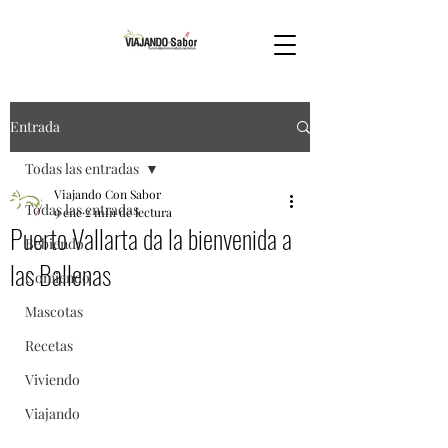
Entrada
Todas las entradas
Viajando Con Sabor
Todas las entradas
9 ene
2 min de lectura
Puerto Vallarta da la bienvenida a
Bebiendo
las Ballenas
Comiendo
Mascotas
Recetas
Viviendo
Viajando