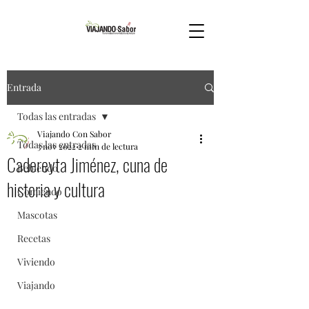
Entrada
Todas las entradas
Viajando Con Sabor
Todas las entradas
3 nov 2022
2 min de lectura
Cadereyta Jiménez, cuna de
Bebiendo
historia y cultura
Comiendo
Mascotas
Recetas
Viviendo
Viajando