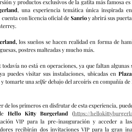
ión y productos exclusivos de la gatita más famosa es l
gerland
, una experiencia temática única inspirada e
 cuenta con licencia oficial de 
Sanrio
 y abrirá sus puerta
terrey.
erland,
 los sueños se hacen realidad en forma de hamb
uesas, postres malteadas y mucho más. 
 todavía no está en operaciones, ya que faltan algunas 
ya puedes visitar sus instalaciones, ubicadas en 
Plaza
 y tomarte una 
selfie
 debajo del arcoíris en compañía de H
r de los primeros en disfrutar de esta experiencia, puede
de 
Hello Kitty Burgerland
 (
https://hellokittyburger
tación VIP para la pre-inauguración y acceder a las
ores recibirán dos invitaciones VIP para la gran ina