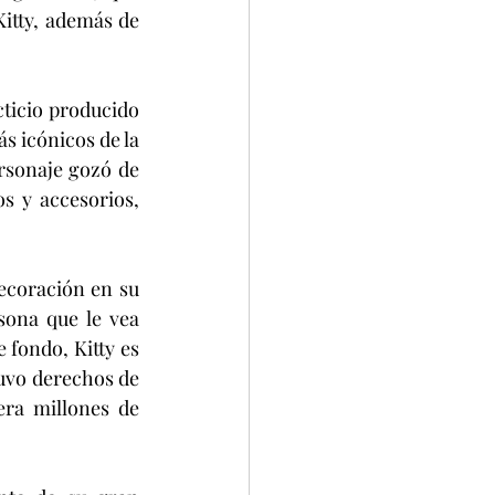
Kitty, además de 
cticio producido 
s icónicos de la 
sonaje gozó de 
s y accesorios, 
ecoración en su 
ona que le vea 
 fondo, Kitty es 
uvo derechos de 
ra millones de 