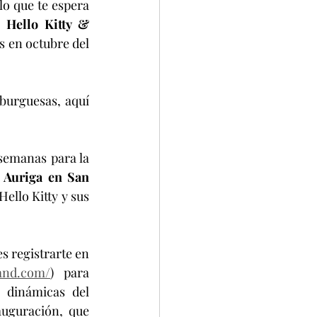
o que te espera 
n 
Hello Kitty & 
s en octubre del 
urguesas, aquí 
semanas para la 
 Auriga en San 
ello Kitty y sus 
s registrarte en 
land.com/
) para 
 dinámicas del 
uguración, que 