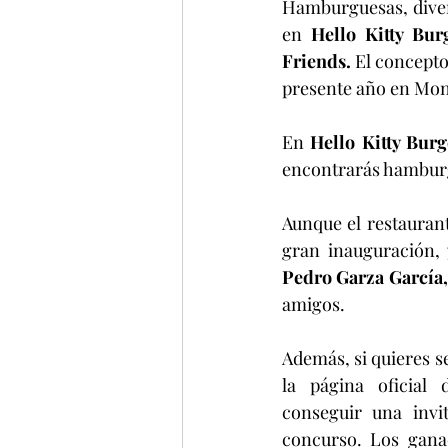
Hamburguesas, divers
en 
Hello Kitty Bur
Friends.
 El concepto
presente año en Mon
En 
Hello Kitty Burg
encontrarás hamburg
Aunque el restaurant
gran inauguración, 
Pedro Garza García,
amigos. 
Además, si quieres se
la página oficial 
conseguir una invi
concurso. Los ganad