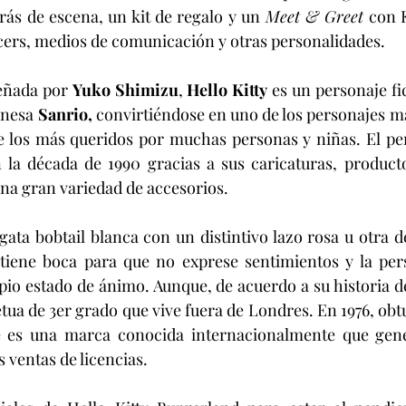
rás de escena, un kit de regalo y un 
Meet & Greet
 con 
cers, medios de comunicación y otras personalidades. 
eñada por 
Yuko Shimizu
, 
Hello Kitty
 es un personaje fi
onesa 
Sanrio,
 convirtiéndose en uno de los personajes má
 los más queridos por muchas personas y niñas. El per
 la década de 1990 gracias a sus caricaturas, producto
na gran variedad de accesorios. 
gata bobtail blanca con un distintivo lazo rosa u otra d
 tiene boca para que no exprese sentimientos y la pers
opio estado de ánimo. Aunque, de acuerdo a su historia de
tua de 3er grado que vive fuera de Londres. En 1976, obt
e es una marca conocida internacionalmente que gene
 ventas de licencias. 