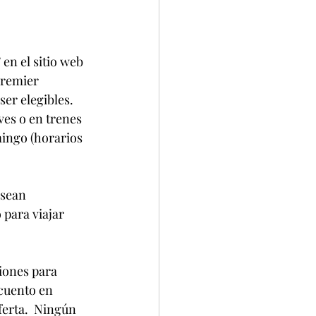
en el sitio web 
Premier 
er elegibles.  
ves o en trenes 
mingo (horarios 
 sean 
 para viajar 
iones para 
cuento en 
erta.  Ningún 