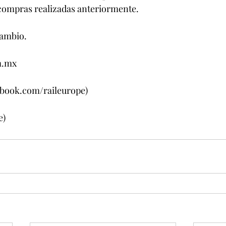
a compras realizadas anteriormente.
cambio.
m.mx
book.com/raileurope)
e)