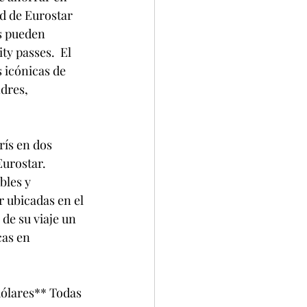
d de Eurostar 
s pueden 
y passes.  El 
 icónicas de 
dres, 
rís en dos 
urostar. 
bles y 
r ubicadas en el 
 de su viaje un 
as en 
ólares** Todas 