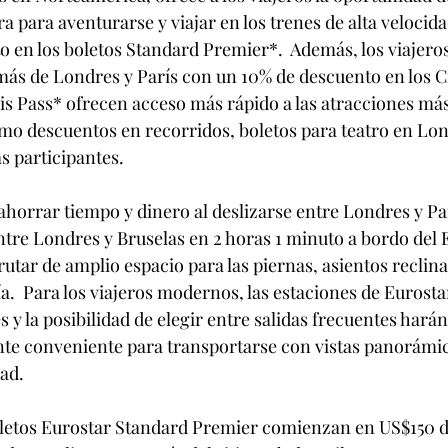
 para aventurarse y viajar en los trenes de alta velocida
 en los boletos Standard Premier*.  Además, los viajero
más de Londres y París con un 10% de descuento en los Cit
is Pass* ofrecen acceso más rápido a las atracciones más
omo descuentos en recorridos, boletos para teatro en Lon
s participantes.
ahorrar tiempo y dinero al deslizarse entre Londres y Pa
ntre Londres y Bruselas en 2 horas 1 minuto a bordo del E
tar de amplio espacio para las piernas, asientos reclina
a.  Para los viajeros modernos, las estaciones de Eurosta
s y la posibilidad de elegir entre salidas frecuentes harán
 conveniente para transportarse con vistas panorámic
ad.
oletos Eurostar Standard Premier comienzan en US$150 d