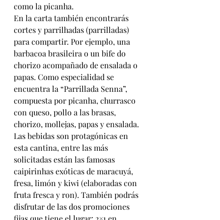
como la picanha.
En la carta también encontrarás 
cortes y parrilhadas (parrilladas) 
para compartir. Por ejemplo, una 
barbacoa brasileira o un bife do 
chorizo acompañado de ensalada o 
papas. Como especialidad se 
encuentra la “Parrillada Senna”, 
compuesta por picanha, churrasco 
con queso, pollo a las brasas, 
chorizo, mollejas, papas y ensalada.
Las bebidas son protagónicas en 
esta cantina, entre las más 
solicitadas están las famosas 
caipirinhas exóticas de maracuyá, 
fresa, limón y kiwi (elaboradas con 
fruta fresca y ron). También podrás 
disfrutar de las dos promociones 
fijas que tiene el lugar: 2×1 en 