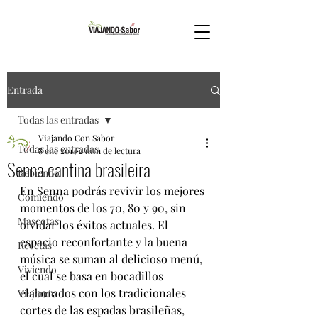
Entrada
Todas las entradas
Viajando Con Sabor
Todas las entradas
8 ene 2014
2 min de lectura
Senna cantina brasileira
Bebiendo
En Senna podrás revivir los mejores 
Comiendo
momentos de los 70, 80 y 90, sin 
Mascotas
olvidar los éxitos actuales. El 
espacio reconfortante y la buena 
Recetas
música se suman al delicioso menú, 
Viviendo
el cual se basa en bocadillos 
elaborados con los tradicionales 
Viajando
cortes de las espadas brasileñas, 