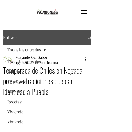
Entrada
Todas las entradas
Viajando Con Sabor
Todas las entradas
13 jul 2022
2 min de lectura
Temporada de Chiles en Nogada
Bebiendo
preserva tradiciones que dan
Comiendo
identidad a Puebla
Mascotas
Recetas
Viviendo
Viajando