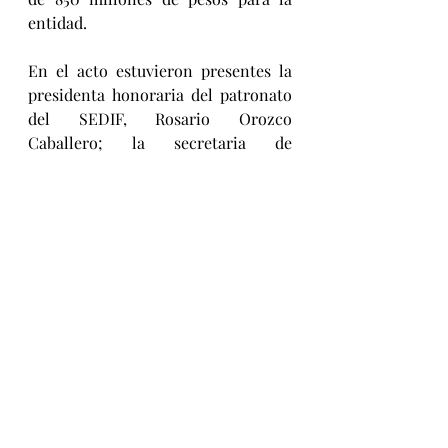
entidad.
En el acto estuvieron presentes la 
presidenta honoraria del patronato 
del SEDIF, Rosario Orozco 
Caballero; la secretaria de 
Economía, Olivia Salomón; el 
secretario de Cultura, Sergio 
Vergara Berdejo; Martha Armenta 
Monterrosas, cocinera tradicional 
del municipio de Tehuacán; Miguel 
Ángel Carrera Castañeda, productor 
de chile miahuateco de Tehuacán; 
artesanas y artesanos, presidentes 
municipales, productores y 
representantes del sector turístico.
Viajando