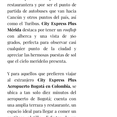
restaurantera y por ser el punto de 
partida de autobuses que van hacia 
Cancún y otros puntos del país, así 
como el Turibus. 
City Express Plus 
Mérida
 destaca por tener un 
rooftop 
con alberca y una vista de 360 
grados, perfecta para observar casi 
cualquier punto de la ciudad y 
apreciar las hermosas puestas de sol 
que el cielo merideño presenta.   
Y para aquellos que prefieren viajar 
al extranjero 
City Express Plus 
Aeropuerto Bogotá en Colombia, 
se 
ubica a tan solo diez minutos del 
aeropuerto de Bogotá; cuenta con 
una amplia terraza y restaurante, un 
espacio ideal para llegar a comer un 