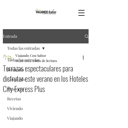
Entrada
Todas las entradas
Viajando Con Sabor
Todas las entradas
26 jul 2022
3 min de lectura
Terrazas espectaculares para
Bebiendo
disfrutar este verano en los Hoteles
Comiendo
City Express Plus
Mascotas
Recetas
Viviendo
Viajando