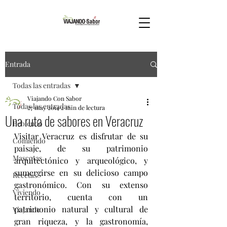
Entrada
Todas las entradas
Viajando Con Sabor
Todas las entradas
27 may 2014
2 min de lectura
Una ruta de sabores en Veracruz
Bebiendo
Visitar Veracruz es disfrutar de su 
Comiendo
paisaje, de su patrimonio 
Mascotas
arquitectónico y arqueológico, y 
sumergirse en su delicioso campo 
Recetas
gastronómico. Con su extenso 
Viviendo
territorio, cuenta con un 
patrimonio natural y cultural de 
Viajando
gran riqueza, y la gastronomía, 