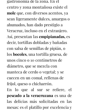
gastronomía de la zona. En el 
centro y zona montañosa existe el 
mole
 que, con diversos acentos, ya 
sean ligeramente dulces, amargos o 
ahumados, han dado prestigio a 
Veracruz, incluso en el extranjero.
Así, presentan las 
empipianadas,
 es 
decir, tortillas dobladas y bañadas 
con salsa de semillas de pipián, o 
los 
bocoles
, una tortilla gruesa, de 
unos cinco o 10 centímetros de 
diámetro, que se mezcla con 
manteca de cerdo o vegetal; y se 
cuecen en un comal, rellenas de 
frijol, queso o chicharrón.
En lo que al sur se refiere, el 
pescado a la veracruzana
 es una de 
las delicias más solicitadas en las 
mesas: es el platillo por excelencia y 