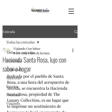
Entrada
Todas las entradas
Viajando Con Sabor
Todas las entradas
8 ene 2014
2 min de lectura
Hacienda Santa Rosa, lujo con
Bebiendo
sabor a hogar
Comiendo
Rodeada por el pueblo de Santa 
Mascotas
Rosa, a una hora del aeropuerto de 
Recetas
Mérida, se encuentra la Hacienda 
Santa Rosa, propiedad de The 
Viviendo
Luxury Collection, es un lugar que 
Viajando
te imprime un sentimiento de 