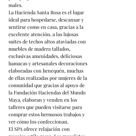
males.
La Hacienda Santa Rosa es el lugar 
ideal para hospedarse, descansar y 
sentirse como en casa, gracias a la 
excelente atención, a las lujosas 
suites de techos altos ataviadas con 
muebles de madera tallados, 
exclusivas amenidades, deliciosas 
hamacas y artesanales decoraciones 
elaboradas con henequén, muchas 
de ellas realizadas por mujeres de la 
comunidad que gracias al apoyo de 
la Fundación Haciendas del Mundo 
Maya, elaboran y venden en los 
talleres que pueden visitarse para 
comprar estos hermosos trabajos y 
ver cómo los confeccionan.
El SPA ofrece relajación con 